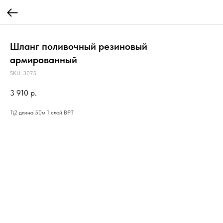
Шланг поливочный резиновый
армированный
SKU:
3075
3 910
р.
1\2 длина 50м 1 слой ВРТ