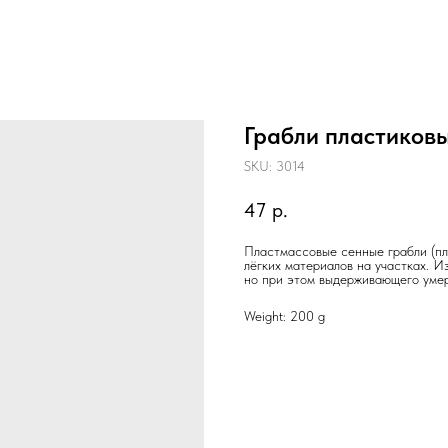
Грабли пластиковы
SKU:
3014
47
р.
Пластмассовые сенные грабли (пл
лёгких материалов на участках. И
но при этом выдерживающего умер
Weight: 200 g