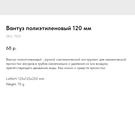
Вантуз полиэтиленовый 120 мм
SKU:
7061
68
р.
Вантуз полиэтиленовый - ручной сантехнический инструмент для механической
прочистки засоров в трубах канализации и удаления из них воздуха,
препятствующего движению воды. Без химии и средств прочистки.
LxWxH: 125x125x250 mm
Weight: 70 g