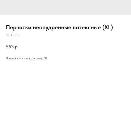
Перчатки неопудренные латексные (XL)
SKU:
2021
553
р.
В коробке 25 пар, размер XL