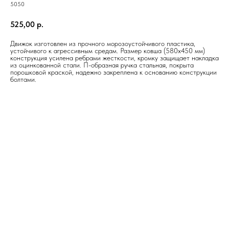
5050
525,00
р.
Движок изготовлен из прочного морозоустойчивого пластика,
устойчивого к агрессивным средам. Размер ковша (580х450 мм)
конструкция усилена ребрами жесткости, кромку защищает накладка
из оцинкованной стали. П-образная ручка стальная, покрыта
порошковой краской, надежно закреплена к основанию конструкции
болтами.