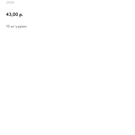
2006
43,00
р.
10 шт ъ рулон