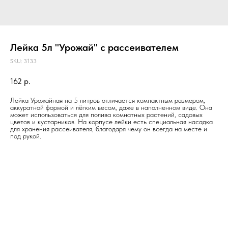
Лейка 5л "Урожай" с рассеивателем
SKU:
3133
162
р.
Лейка Урожайная на 5 литров отличается компактным размером,
аккуратной формой и лёгким весом, даже в наполненном виде. Она
может использоваться для полива комнатных растений, садовых
цветов и кустарников. На корпусе лейки есть специальная насадка
для хранения рассеивателя, благодаря чему он всегда на месте и
под рукой.