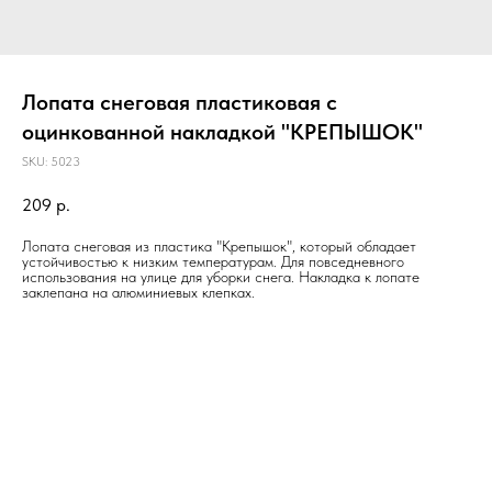
Лопата снеговая пластиковая с
оцинкованной накладкой "КРЕПЫШОК"
SKU:
5023
209
р.
Лопата снеговая из пластика "Крепышок", который обладает
устойчивостью к низким температурам. Для повседневного
использования на улице для уборки снега. Накладка к лопате
заклепана на алюминиевых клепках.