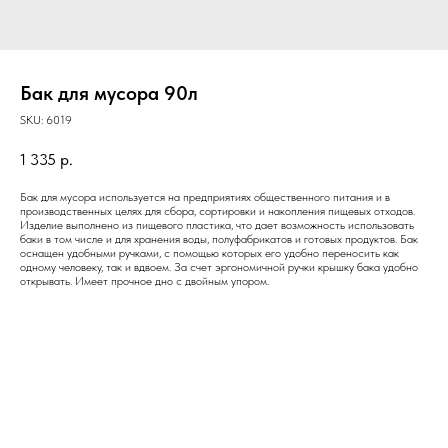
Бак для мусора 90л
SKU:
6019
1 335
р.
Бак для мусора используется на предприятиях общественного питания и в
производственных целях для сбора, сортировки и накопления пищевых отходов.
Изделие выполнено из пищевого пластика, что дает возможность использовать
баки в том числе и для хранения воды, полуфабрикатов и готовых продуктов. Бак
оснащен удобными ручками, с помощью которых его удобно переносить как
одному человеку, так и вдвоем. За счет эргономичной ручки крышку бака удобно
открывать. Имеет прочное дно с двойным упором.