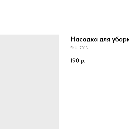
Насадка для убор
SKU:
7013
190
р.