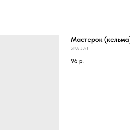
Мастерок (кельма
SKU:
3071
96
р.