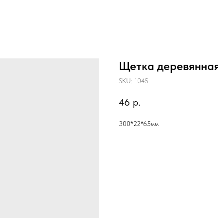
Щетка деревянная
SKU:
1045
46
р.
300*22*65мм