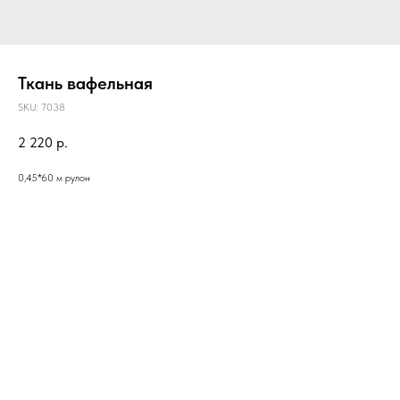
Ткань вафельная
SKU:
7038
2 220
р.
0,45*60 м рулон