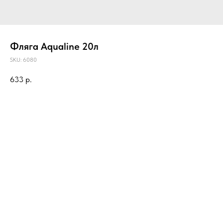
Фляга Aqualine 20л
SKU:
6080
633
р.