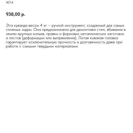
4014
938,00
р.
Эта кувалда весом 4 кг – ручной инструмент, созданный для самых
сложных задач. Она предназначена для демонтажа стен, вбивания в
землю крупных кольев, правки и формовки металлических заготовок
и листов (деформации или выпрямления). Литая кованая головка
гарантирует исключительную прочность и долговечность даже при
работе с самыми твердыми материалами.