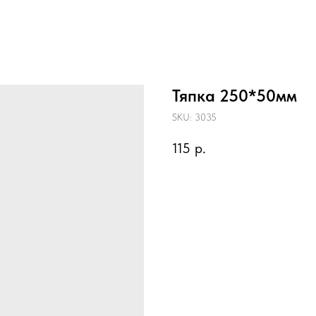
Тяпка 250*50мм
SKU:
3035
115
р.