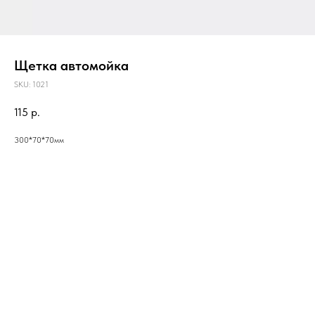
Щетка автомойка
SKU:
1021
115
р.
300*70*70мм