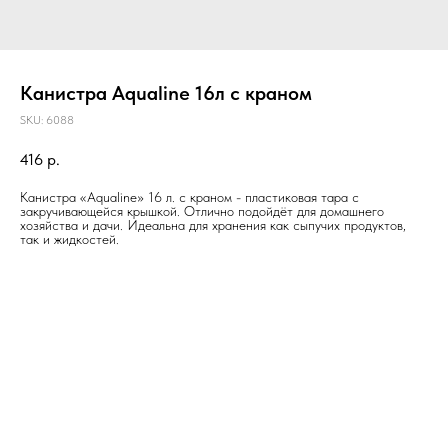
Канистра Aqualine 16л с краном
SKU:
6088
416
р.
Канистра «Aqualine» 16 л. с краном - пластиковая тара с
закручивающейся крышкой. Отлично подойдёт для домашнего
хозяйства и дачи. Идеальна для хранения как сыпучих продуктов,
так и жидкостей.