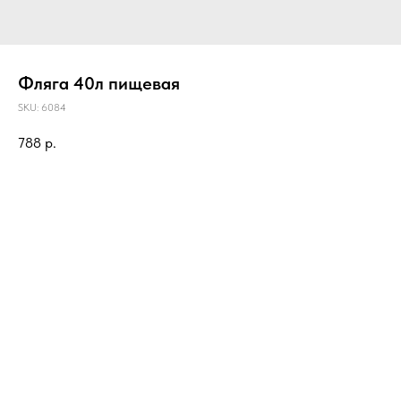
Фляга 40л пищевая
SKU:
6084
788
р.